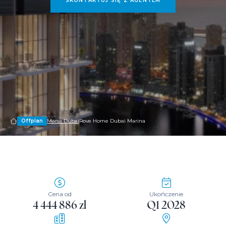
SKONTAKTUJ SIĘ Z AGENTEM
Offplan
Marsa Dubai
Rove Home Dubai Marina
Cena od
Ukończenie
4 444 886 zł
Q1 2028