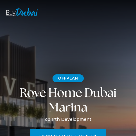
OFFPLAN
Rove Home Dubai
Marina
od Irth Development