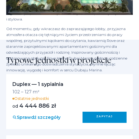
zabawę i wyzwanie w treningu jak żaden inny. Elegancka sala
wielofunkcyjna i elastyczne przestrzenie na wydarzenia sprawiają, że
organizacja spotkań towarzyskich i aktywności społecznych jest łatwa
i stylowa.
Od momentu, gdy wkraczasz do zapraszającego lobby, przyjazna
atmosfera otacza cię tętniącymi życiem przestrzeniami do pracy
wspólnej, przytulnymi kącikami do czytania, kawiarnią Rove oraz
starannie zaprojektowanymi apartamentami gościnnymi dla
odwiedzających przyjaciół i rodzinę. Inspirowany gościnnością i
Typowe jednostki w projekcie
dostosowaną obsługą, Rove Home Dubai Marina podnosi codzienne
życie do unikalnego doświadczenia stylu życia, płynnie łącząc
innowację, wygodę i komfort w sercu Dubaju Marina.
Duplex — 1 sypialnia
102 – 127 m²
Ostatnie jednostki
4 444 886 zł
od
Sprawdź szczegóły
ZAPYTAJ