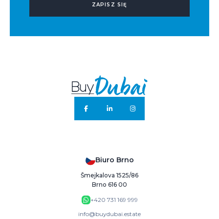
ZAPISZ SIĘ
Biuro Brno
Šmejkalova 1525/86
Brno 616 00
+420 731 169 999
info@buydubai.estate