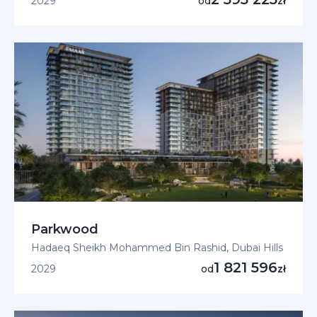
2029
od
zł
Parkwood
Hadaeq Sheikh Mohammed Bin Rashid, Dubai Hills
1 821 596
2029
od
zł