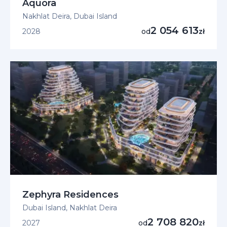
Aquora
Nakhlat Deira, Dubai Island
2 054 613
2028
od
zł
Zephyra Residences
Dubai Island, Nakhlat Deira
2 708 820
2027
od
zł