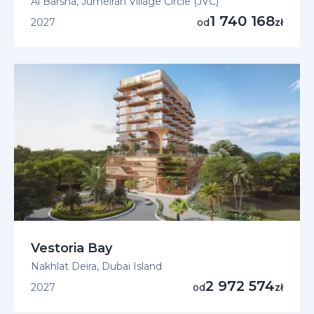
Al Barsha, Jumeirah Village Circle (JVC)
1 740 168
2027
od
zł
Vestoria Bay
Nakhlat Deira, Dubai Island
2 972 574
2027
od
zł