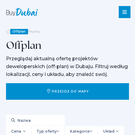
Offplan
Projekty
Offplan
Sprzedaż
Przeglądaj aktualną ofertę projektów
Wynajem
deweloperskich (off-plan) w Dubaju. Filtruj według
Offplan
lokalizacji, ceny i układu, aby znaleźć swój.
O
nas
PRZEJDŹ DO MAPY
Usługi
O
Dubaju
Blog
Kontakt
Cena
Typ oferty
Kategorie
Układ