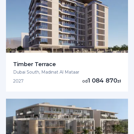
Timber Terrace
Dubai South, Madinat Al Mataar
1 084 870
2027
od
zł