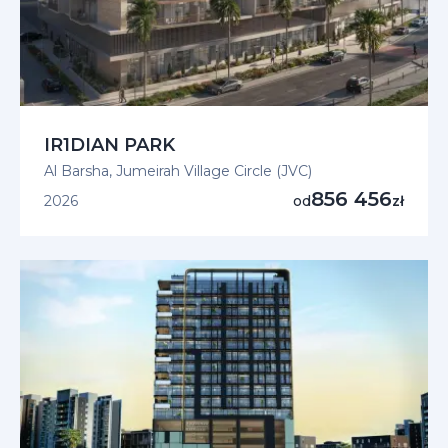
IR1DIAN PARK
Al Barsha, Jumeirah Village Circle (JVC)
856 456
2026
od
zł