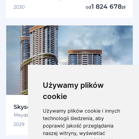
1 824 678
2030
od
zł
Używamy plików
cookie
Skyscape Avenue
Używamy plików cookie i innych
Meydan, Sobha Hartland 2
technologii śledzenia, aby
1 934 479
2029
od
zł
poprawić jakość przeglądania
naszej witryny, wyświetlać