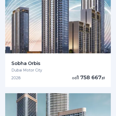
Sobha Orbis
Dubai Motor City
1 758 667
2028
od
zł