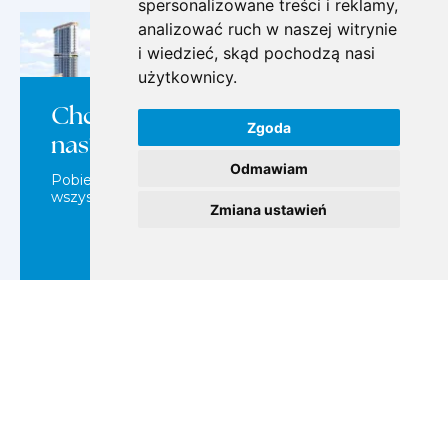
spersonalizowane treści i reklamy,
analizować ruch w naszej witrynie
i wiedzieć, skąd pochodzą nasi
użytkownicy.
Chcesz dowiedzieć się więcej o
Zgoda
nas?
Odmawiam
Pobierz naszą broszurę, gdzie znajdziesz
wszystko o nas w jednym miejscu!
Zmiana ustawień
POBIERZ BROSZURĘ
Skyscape Aura
Meydan, Sobha Hartland 2
BEZPŁATNA KONSULTACJA
1 928 556
2029
od
zł