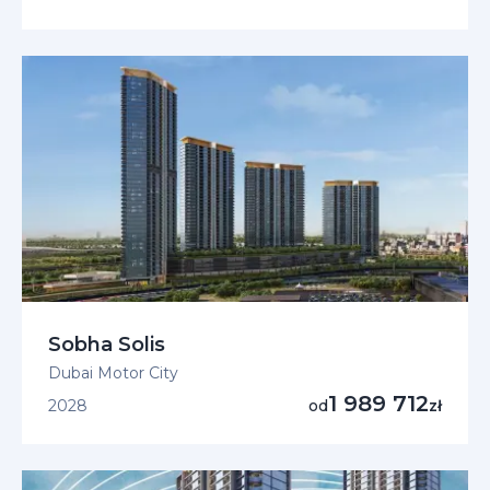
Sobha Solis
Dubai Motor City
1 989 712
2028
od
zł