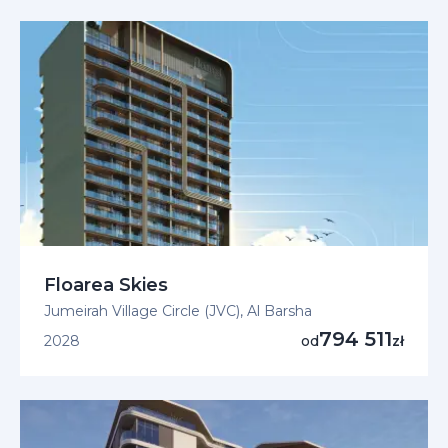
Floarea Skies
Jumeirah Village Circle (JVC), Al Barsha
794 511
2028
od
zł