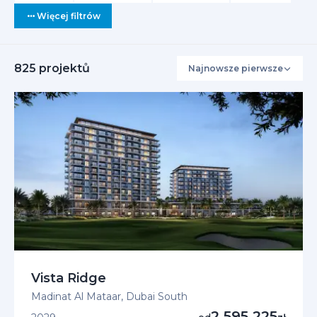
Więcej filtrów
825
projektů
Najnowsze pierwsze
Interesuje 
+4
P
Vista Ridge
Madinat Al Mataar, Dubai South
2 595 225