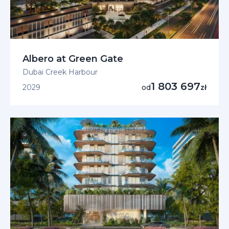
Albero at Green Gate
Dubai Creek Harbour
1 803 697
2029
od
zł