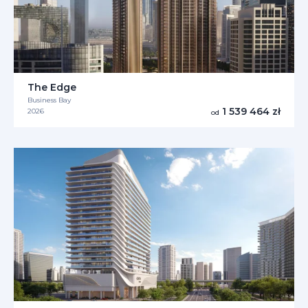
The Edge
Business Bay
1 539 464 zł
2026
od