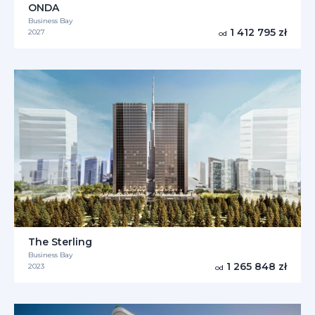
ONDA
Business Bay
1 412 795 zł
2027
od
The Sterling
Business Bay
1 265 848 zł
2023
od