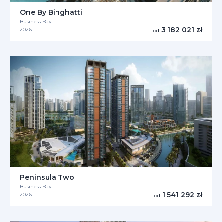
One By Binghatti
Business Bay
3 182 021 zł
2026
od
Peninsula Two
Business Bay
1 541 292 zł
2026
od