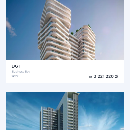
DG1
Business Bay
3 221 220 zł
2027
od