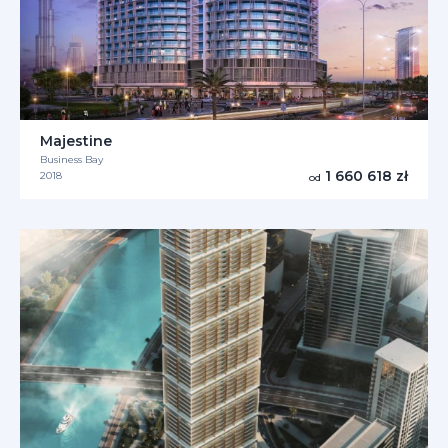
Majestine
Business Bay
1 660 618 zł
2018
od