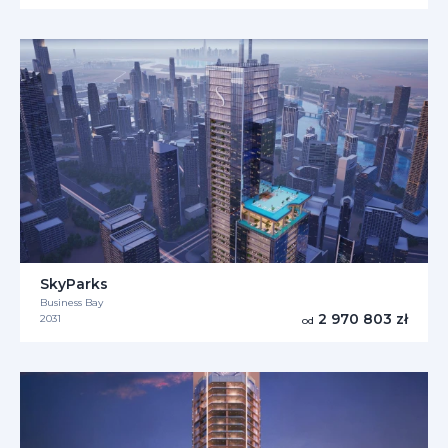
SkyParks
Business Bay
2 970 803 zł
2031
od