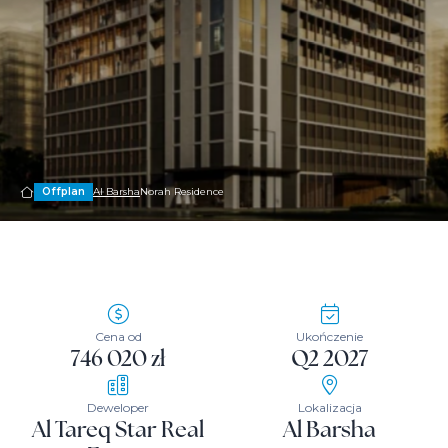
Offplan
Al Barsha
Norah Residence
Cena od
Ukończenie
746 020 zł
Q2 2027
Deweloper
Lokalizacja
Al Tareq Star Real
Al Barsha