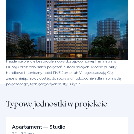
Wejdź do środka i doświadcz przemyślanych przestrzeni
mieszkalnych, które wydają się intuicyjnie odpowiednie. Każde
mieszkanie charakteryzuje się inteligentnymi układami, wysokiej
jakości markowymi urządzeniami i eleganckimi wykończeniami;
starannie dobrane detale, od szuflad z cichym zamykaniem po idealne
oświetlenie, podnoszą jakość Twojego codziennego życia. To dom,
który rozumie Twoje potrzeby, zapraszając Cię do rozkwitu od
samego początku.
Idealnie usytuowana w Al Barsha South Fourth w JVC, Norah
Residence oferuje bezproblemowy dostęp do nowej linii metra w
Dubaju oraz pobliskich połączeń autobusowych. Modne punkty
handlowe i ikoniczny hotel FIVE Jumeirah Village otaczają Cię,
zapewniając łatwy dostęp do rozrywki i udogodnień dla naprawdę
połączonego, tętniącego życiem stylu życia.
Typowe jednostki w projekcie
Apartament — Studio