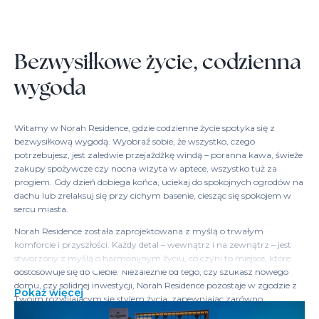
Bezwysiłkowe życie, codzienna
wygoda
Witamy w Norah Residence, gdzie codzienne życie spotyka się z
bezwysiłkową wygodą. Wyobraź sobie, że wszystko, czego
potrzebujesz, jest zaledwie przejażdżkę windą – poranna kawa, świeże
zakupy spożywcze czy nocna wizyta w aptece, wszystko tuż za
progiem. Gdy dzień dobiega końca, uciekaj do spokojnych ogrodów na
dachu lub zrelaksuj się przy cichym basenie, ciesząc się spokojem w
sercu miasta.
Norah Residence została zaprojektowana z myślą o trwałym
komforcie i przyszłości. Każdy detal – wewnątrz i na zewnątrz – jest
stworzony z myślą o harmonijnym życiu, co czyni to miejsce, które
dostosowuje się do Ciebie. Niezależnie od tego, czy szukasz nowego
domu, czy solidnej inwestycji, Norah Residence pozostaje w zgodzie z
Pokaż więcej
Twoim rozwijającym się stylem życia, zapewniając zarówno
natychmiastowy komfort, jak i trwałą wartość.