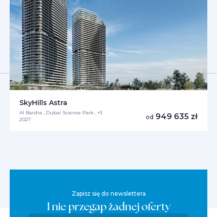
SkyHills Astra
Al Barsha , Dubai Science Park , +3
949 635 zł
od
2027
Zapisz się do newslettera
I nie przegap żadnej oferty