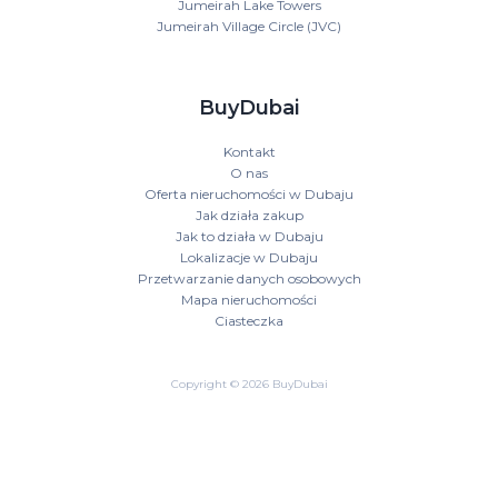
Jumeirah Lake Towers
Jumeirah Village Circle (JVC)
BuyDubai
Kontakt
O nas
Oferta nieruchomości w Dubaju
Jak działa zakup
Jak to działa w Dubaju
Lokalizacje w Dubaju
Przetwarzanie danych osobowych
Mapa nieruchomości
Ciasteczka
Copyright © 2026 BuyDubai