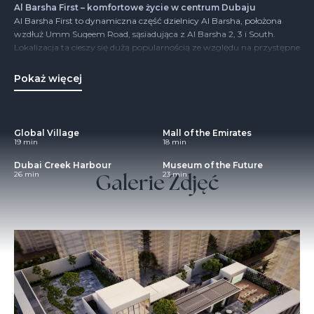
Al Barsha First – komfortowe życie w centrum Dubaju
Al Barsha First to dynamiczna część dzielnicy Al Barsha, położona
wzdłuż Umm Suqeem Road, sąsiadująca z Al Barsha 2, 3 i South.
Lokalizacja ta cieszy się dużą popularnością ze względu na przystępne
ceny mieszkań i doskonałe położenie w pobliżu Sheikh Zayed Road,
Mall of the Emirates i metra.
Pokaż więcej
Choć dominuje tu zabudowa mieszkaniowa, wiele obszarów
przeznaczonych jest na działalność komercyjną. Znajdziemy tu
apartamenty, wille, biura, sklepy i hotele. Zabudowa to głównie
średniowysokie budynki mieszkalne.
Global Village
Mall of the Emirates
19 min
18 min
Dubai Creek Harbour
Museum of the Future
Galerie Zdjęć
26 min
23 min