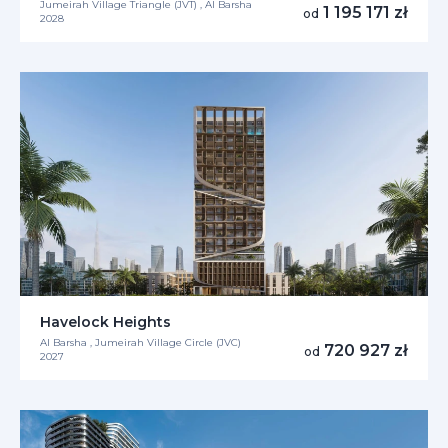
Jumeirah Village Triangle (JVT) , Al Barsha
1 195 171 zł
od
2028
Havelock Heights
Al Barsha , Jumeirah Village Circle (JVC)
720 927 zł
od
2027