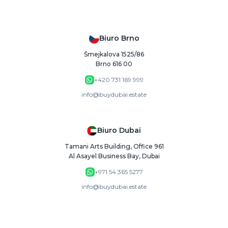
Biuro Brno
Šmejkalova 1525/86
Brno 616 00
+420 731 169 999
info@buydubai.estate
Biuro Dubai
Tamani Arts Building, Office 961
Al Asayel Business Bay, Dubai
+971 54 365 5277
info@buydubai.estate