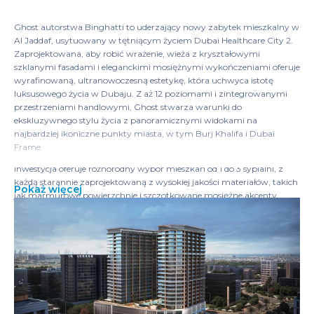
Ghost autorstwa Binghatti to uderzający nowy zabytek mieszkalny w
Al Jaddaf, usytuowany w tętniącym życiem Dubai Healthcare City 2.
Zaprojektowana, aby robić wrażenie, wieża z kryształowymi
szklanymi fasadami i eleganckimi mosiężnymi wykończeniami oferuje
wyrafinowaną, ultranowoczesną estetykę, która uchwyca istotę
luksusowego życia w Dubaju. Z aż 12 poziomami i zintegrowanymi
przestrzeniami handlowymi, Ghost stwarza warunki do
ekskluzywnego stylu życia z panoramicznymi widokami na
najbardziej ikoniczne punkty miasta, w tym Burj Khalifa i Dubai
Frame.
Inwestycja oferuje różnorodny wybór mieszkań od 1 do 3 sypialni, z
każdą starannie zaprojektowaną z wysokiej jakości materiałów, takich
Pokaż więcej
jak marmurowe powierzchnie i szczotkowane mosiężne akcenty.
Innowacyjne funkcje inteligentnego domu pozwalają mieszkańcom
na bezproblemowe zarządzanie oświetleniem, bezpieczeństwem i
klimatem — tworząc dom, który jest tak inteligentny, jak piękny.
Wzmocnione nowoczesnym nadzorem i całodobowym
bezpieczeństwem, mieszkańcy mogą cieszyć się absolutnym
spokojem i prywatnością.
Zazdrosna lokalizacja Ghost autorstwa Binghatti zapewnia łatwą
komunikację. Z głównymi połączeniami transportowymi, takimi jak