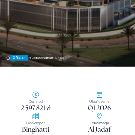
Offplan
Al Jadaf
Binghatti Ghost
Cena od
Ukończenie
2 597 821 zł
Q1 2026
Deweloper
Lokalizacja
Binghatti
Al Jadaf