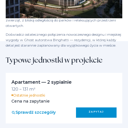
E11 Sheikh Zayed Road i Oud Metha Road, zaledwie chwilę stąd,
popularne miejsca, takie jak Dubai Mall, DIFC i Dubai Creek Harbour
są w zasięgu ręki. Inwestycja jest idealna dla rodzin i właścicieli
zwierząt, z bliską odległością do parków i relaksujących przestrzeni
otwartych.
Doświadcz ostatecznego połączenia nowoczesnego designu i miejskiej
wygody w Ghost autorstwa Binghatti — rezydencji, w której każdy
detal jest starannie zaplanowany dla wyjątkowego życia w mieście.
Typowe jednostki w projekcie
Apartament — 2 sypialnie
120 – 131 m²
Ostatnie jednostki
Cena na zapytanie
Sprawdź szczegóły
ZAPYTAJ