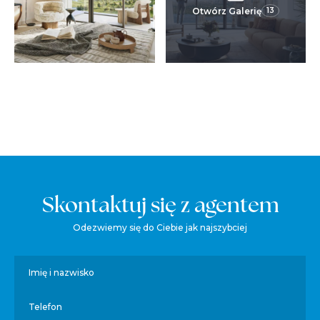
Otwórz Galerię
13
Skontaktuj się z agentem
Odezwiemy się do Ciebie jak najszybciej
Imię i nazwisko
Telefon