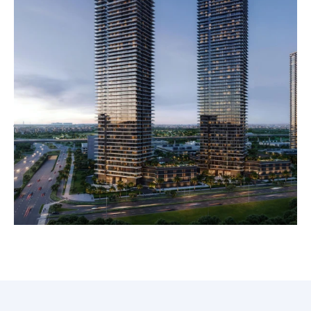
pod domem. Nowoczesna architektura opiera się na ponadczasowych
wzorcach: szerokie okna, prywatne balkony i tarasy na dachach
domów szeregowych, a wszystko wykonane z naturalnych, lokalnych
materiałów harmonijnie wpisujących się w otoczenie.
Już od wejścia, przez imponujące lobby z wysokimi sufitami,
odczuwasz unikalną elegancję i komfort. Przemyślane wnętrza
obejmują nowoczesne kuchnie z elegancką zabudową, przestronne
garderoby oraz wyrafinowane łazienki. Altan to brama do wyjątkowej
jakości życia w ekskluzywnym, zielonym zakątku—idealna
propozycja dla osób ceniących wysublimowany standard w
najbardziej pożądanej lokalizacji miasta.