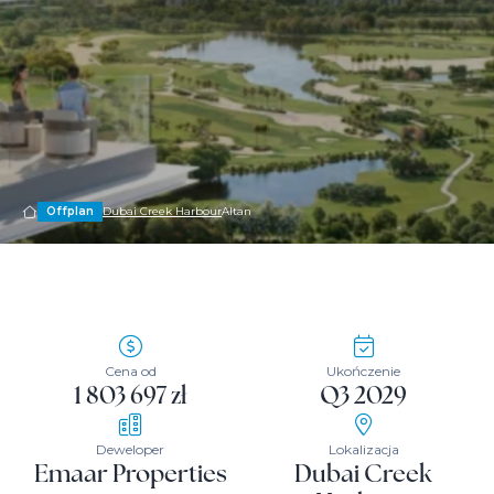
Offplan
Dubai Creek Harbour
Altan
Cena od
Ukończenie
1 803 697 zł
Q3 2029
Deweloper
Lokalizacja
Emaar Properties
Dubai Creek