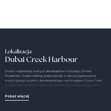
Lokalizacja
Dubai Creek Harbour
Dwóch najbardziej znanych deweloperów w Dubaju, Emaar
Properties i Dubai Holding, połączyło siły w celu przygotowania
imponującego projektu deweloperskiego nad brzegiem Dubai Creek.
Dubai Creek Harbor stanie się nową dzielnicą mieszkaniową, która
obejmie nieruchomości mieszkalne i komercyjne, bloki biurowe i
handlowe, parki, place i wspaniałe nabrzeże. Deweloperzy obiecują
Pokaż więcej
wysoko rozwiniętą infrastrukturę, pojawi się tu wszystko, czego
potrzeba do wygodnego życia.