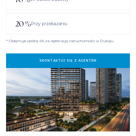
20
%
Przy przekazaniu
* Obejmuje opłatę 4% za rejestrację nieruchomości w Dubaju.
SKONTAKTUJ SIĘ Z AGENTEM