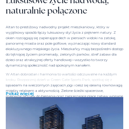
Luksusowe życie nad wodą,
naturalnie połączone
Altan to prestiżowy nadwodny projekt mieszkaniowy, który w
wyjątkowy sposób łączy luksusowy styl życia z pięknem natury. Z
okien rozciągają się zapierające dech w piersiach widoki na zatokę,
panoramę miasta oraz pole golfowe, wyznaczając nowy standard
ekskluzywnego miejskiego życia. Mieszkańcy mają bezpośredni dostęp
do tętniącej życiem promenady, zielonych parków, stref zabaw dla
dzieci oraz atrakcyjnej oferty handlowej—wszystko to tworzy
dynamiczną społeczność nad spokojnym kanałem.
W Altan dobrostan i harmonia to wartości odczuwalne na każdym
kroku. Rozpocznij dzień w Green Gate Sports Park, spotkaj się z
sąsiadami na wieczornych zajęciach jogi i ciesz się idealną równowagą
między relaksem a aktywnością. Zielone ścieżki spacerowe,
Pokaż więcej
malownicze trasy do biegania oraz zapraszające place zabaw wpisane
są w krajobraz, dzięki czemu każdy mieszkaniec Altan, niezależnie od
wieku, może się tu rozwijać.
Codzienne chwile w Altan stają się wyjątkowe. Wyobraź sobie
wiosłowanie po kanale, rowerowe wycieczki malowniczymi trasami
czy odpoczynek w spokojnych, zagospodarowanych dziedzińcach tuż