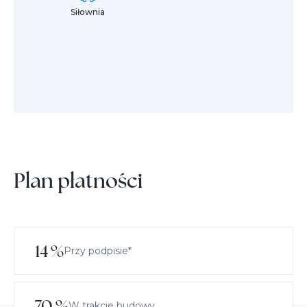
Siłownia
Plan płatności
14
%
Przy podpisie*
70
%
W trakcie budowy