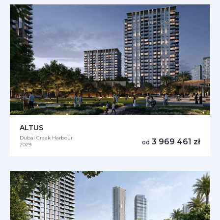
ALTUS
Dubai Creek Harbour
3 969 461 zł
od
2029