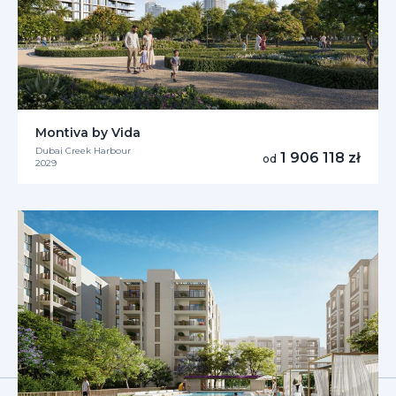
Montiva by Vida
Dubai Creek Harbour
1 906 118 zł
od
2029