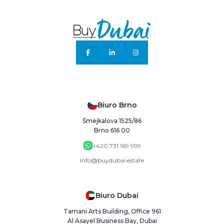
Biuro Brno
Šmejkalova 1525/86
Brno 616 00
+420 731 169 999
info@buydubai.estate
Biuro Dubai
Tamani Arts Building, Office 961
Al Asayel Business Bay, Dubai