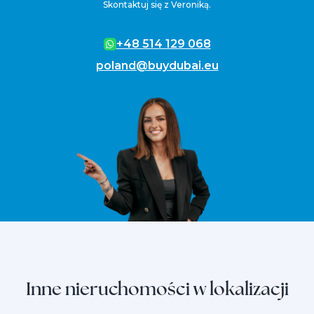
Skontaktuj się z Veroniką.
+48 514 129 068
poland@buydubai.eu
Inne nieruchomości w lokalizacji