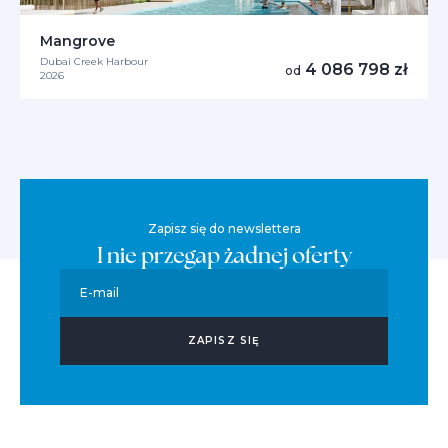
Mangrove
Dubai Creek Harbour
4 086 798 zł
od
2026
Zapisz się do newslettera
I nie przegap żadnej oferty
E-mail
ZAPISZ SIĘ