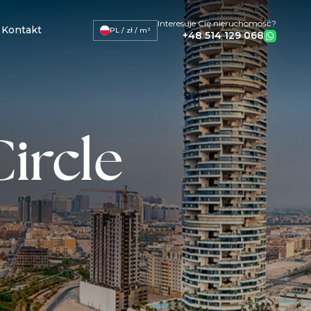
Interesuje Cię nieruchomość?
Kontakt
PL / zł / m²
+48 514 129 068
Circle