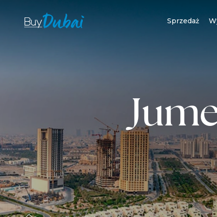
Sprzedaż
W
Jumei