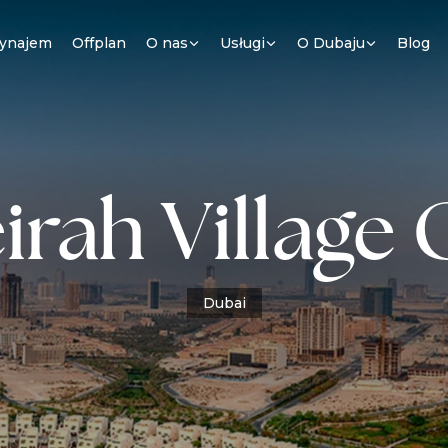
ynajem
Offplan
O nas
Usługi
O Dubaju
Blog
rah Village 
Dubai