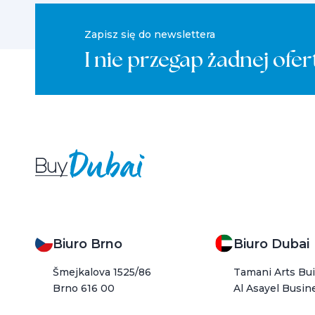
Zapisz się do newslettera
I nie przegap żadnej ofer
Biuro Brno
Biuro Dubai
Šmejkalova 1525/86
Tamani Arts Buil
Brno 616 00
Al Asayel Busin