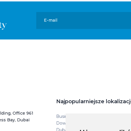
E-mail
ty
Najpopularniejsze lokalizac
ding, Office 961
Business Bay
ess Bay, Dubai
Downtown Dubai
Dubai Islands