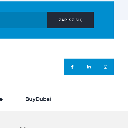
ZAPISZ SIĘ
je
BuyDubai
Kontakt
O nas
Oferta nieruchomości w Dubaju