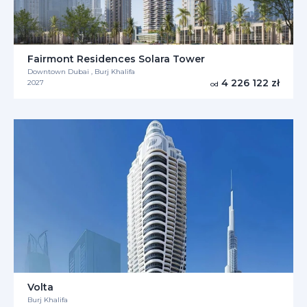
Fairmont Residences Solara Tower
Downtown Dubai , Burj Khalifa
4 226 122 zł
2027
od
Volta
Burj Khalifa