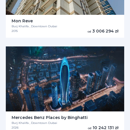
Mon Reve
Burj Khalifa , Downtown Dubai
3 006 294 zł
2015
od
Mercedes Benz Places by Binghatti
Burj Khalifa , Downtown Dubai
10 242 131 zł
2026
od