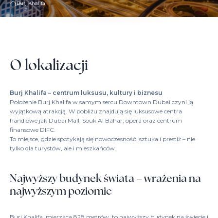
Burj Khalifa
O lokalizacji
Burj Khalifa – centrum luksusu, kultury i biznesu
Położenie Burj Khalifa w samym sercu Downtown Dubai czyni ją
wyjątkową atrakcją. W pobliżu znajdują się luksusowe centra
handlowe jak Dubai Mall, Souk Al Bahar, opera oraz centrum
finansowe DIFC.
To miejsce, gdzie spotykają się nowoczesność, sztuka i prestiż – nie
tylko dla turystów, ale i mieszkańców.
Najwyższy budynek świata – wrażenia na
najwyższym poziomie
Burj Khalifa, mierząca 828 metrów, to najwyższy budynek na świecie i