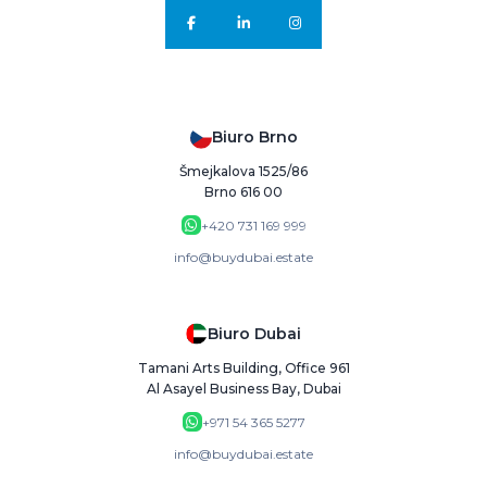
Biuro Brno
Šmejkalova 1525/86
Brno 616 00
+420 731 169 999
info@buydubai.estate
Biuro Dubai
Tamani Arts Building, Office 961
Al Asayel Business Bay, Dubai
+971 54 365 5277
info@buydubai.estate