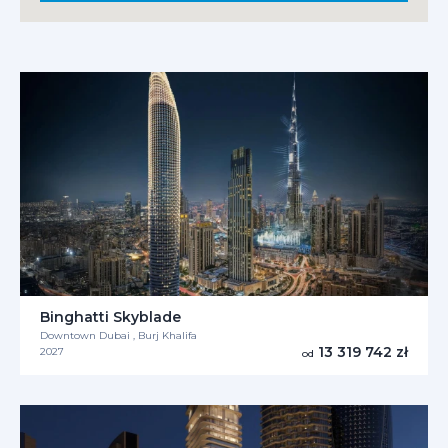
Binghatti Skyblade
Downtown Dubai , Burj Khalifa
13 319 742 zł
2027
od